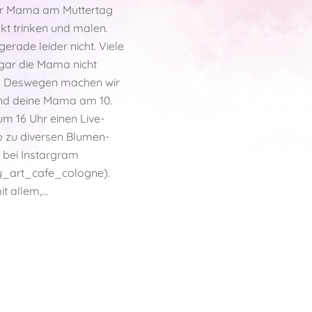
er Mama am Muttertag
ekt trinken und malen.
erade leider nicht. Viele
gar die Mama nicht
. Deswegen machen wir
und deine Mama am 10.
um 16 Uhr einen Live-
 zu diversen Blumen-
 bei Instargram
y_art_cafe_cologne).
it allem,…