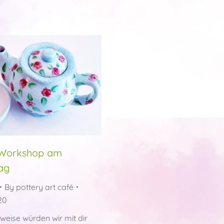
-Workshop am
ag
By
pottery art café
20
eise würden wir mit dir