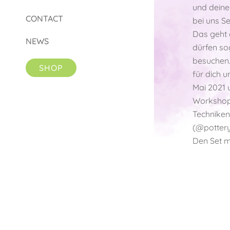
und dein
CONTACT
bei uns S
Das geht g
NEWS
dürfen so
besuchen
SHOP
für dich 
Mai 2021 
Workshop
Techniken
(@potter
Den Set m