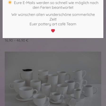
Eure E-Mails werden so schnell wie möglich nach
den Ferien beantwortet
Wir wünschen allen wunderschöne sommerliche
Zeit!
Euer pottery art café Team
Schalen & Schüsseln
16,90 – 46,90 €