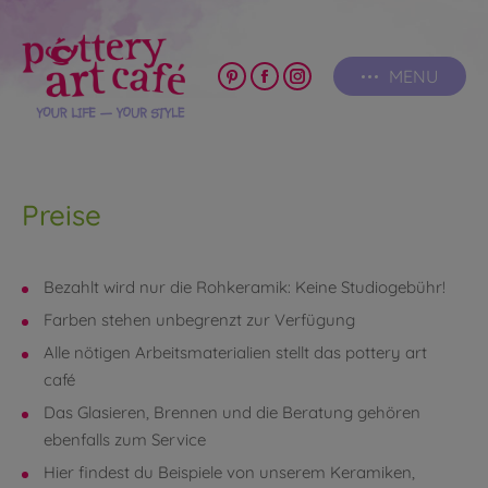
MENU
Pinterest
Facebook
Instagram
page
page
page
opens
opens
opens
in
in
in
new
new
new
Preise
window
window
window
Bezahlt wird nur die Rohkeramik: Keine Studiogebühr!
Farben stehen unbegrenzt zur Verfügung
Alle nötigen Arbeitsmaterialien stellt das pottery art
café
Das Glasieren, Brennen und die Beratung gehören
ebenfalls zum Service
Hier findest du Beispiele von unserem Keramiken,