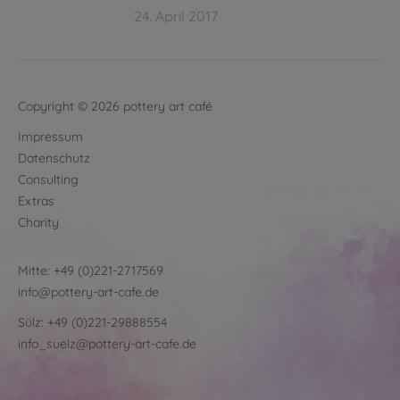
24. April 2017
Copyright © 2026 pottery art café
Impressum
Datenschutz
Consulting
Extras
Charity
Mitte:
+49 (0)221-2717569
info@pottery-art-cafe.de
Sülz:
+49 (0)221-29888554
info_suelz@pottery-art-cafe.de