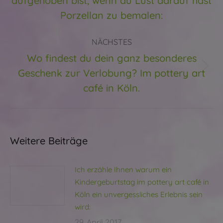
aufgehoben bist, wenn du Lust darauf hast
Porzellan zu bemalen:
NÄCHSTES
Wo findest du dein ganz besonderes
Geschenk zur Verlobung? Im pottery art
Nächster
Beitrag:
café in Köln.
Weitere Beiträge
Ich erzähle Ihnen warum ein
Kindergeburtstag im pottery art café in
Köln ein unvergessliches Erlebnis sein
wird:
29. April 2017