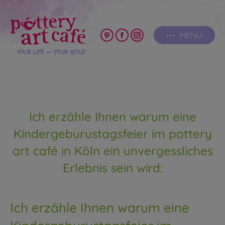
MENU
Pinterest
Facebook
Instagram
page
page
page
opens
opens
opens
in
in
in
new
new
new
window
window
window
Ich erzähle Ihnen warum eine
Kindergeburustagsfeier im pottery
art café in Köln ein unvergessliches
Erlebnis sein wird:
Ich erzähle Ihnen warum eine