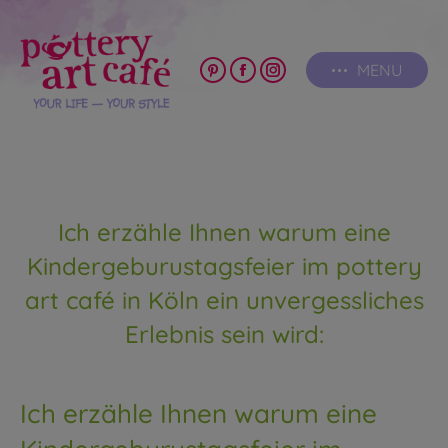
MENU
Pinterest
Facebook
Instagram
page
page
page
opens
opens
opens
in
in
in
new
new
new
window
window
window
Ich erzähle Ihnen warum eine
Kindergeburustagsfeier im pottery
art café in Köln ein unvergessliches
Erlebnis sein wird:
Ich erzähle Ihnen warum eine