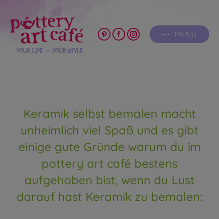
MENU
Pinterest
Facebook
Instagram
page
page
page
opens
opens
opens
in
in
in
new
new
new
window
window
window
Keramik selbst bemalen macht
unheimlich viel Spaß und es gibt
einige gute Gründe warum du im
pottery art café bestens
aufgehoben bist, wenn du Lust
darauf hast Keramik zu bemalen: