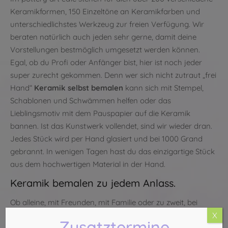
Keramikformen, 150 Einzeltöne an Keramikfarben und
unterschiedlichstes Werkzeug zur freien Verfügung. Wir
beraten natürlich auch jeden sehr gerne, damit deine
Vorstellungen bestmöglich umgesetzt werden können.
Egal, ob du Profi oder Anfänger bist, hier ist noch jeder
super zurecht gekommen. Denn wer sich nicht zutraut „frei
Hand“
Keramik selbst bemalen
kann sich mit Stempel,
Schablonen und Schwämmen helfen oder das
Lieblingsmotiv mit dem Pauspapier auf die Keramik
bannen. Ist das Kunstwerk vollendet, sind wir wieder dran.
Jedes Stück wird per Hand glasiert und bei 1000 Grand
gebrannt. In wenigen Tagen hast du das einzigartige Stück
aus dem hochwertigen Material in der Hand.
Keramik bemalen zu jedem Anlass.
Ob alleine, mit Freunden, mit Familie oder zu zweit, bei
einem Junggesellinenabschied, Firmenfeier oder einem
X
Zusatztermine
Geburtstag, ob als Geschenk oder einfach mal so für sich