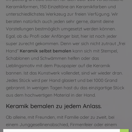
Keramikformen, 150 Einzeltöne an Keramikfarben und
unterschiedlichstes Werkzeug zur freien Verfügung. Wir
beraten natürlich auch jeden sehr gerne, damit deine
Vorstellungen bestmöglich umgesetzt werden können.
Egal, ob du Profi oder Anfänger bist, hier ist noch jeder
super zurecht gekommen. Denn wer sich nicht zutraut „frei
Hand“
Keramik selbst bemalen
kann sich mit Stempel,
Schablonen und Schwämmen helfen oder das
Lieblingsmotiv mit dem Pauspapier auf die Keramik
bannen. Ist das Kunstwerk vollendet, sind wir wieder dran.
Jedes Stück wird per Hand glasiert und bei 1000 Grand
gebrannt. In wenigen Tagen hast du das einzigartige Stück
aus dem hochwertigen Material in der Hand.
Keramik bemalen zu jedem Anlass.
Ob alleine, mit Freunden, mit Familie oder zu zweit, bei
einem Junggesellinenabschied, Firmenfeier oder einem
Geburtstag, ob als Geschenk oder einfach mal so für sich