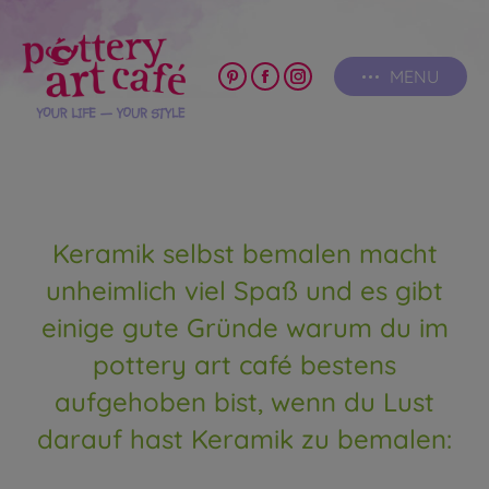
MENU
Pinterest
Facebook
Instagram
page
page
page
opens
opens
opens
in
in
in
new
new
new
window
window
window
Keramik selbst bemalen macht
unheimlich viel Spaß und es gibt
einige gute Gründe warum du im
pottery art café bestens
aufgehoben bist, wenn du Lust
darauf hast Keramik zu bemalen: