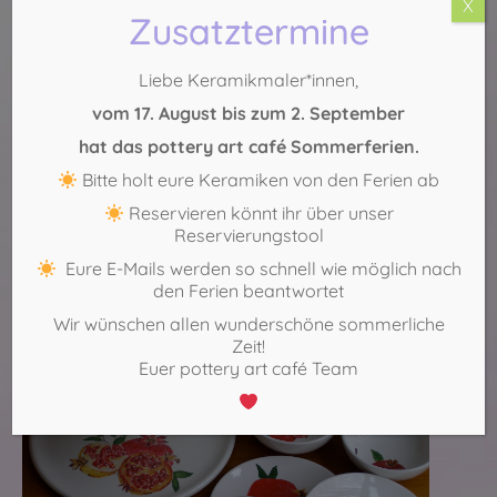
X
Zusatztermine
selbst –
Keramik selbst bemalen
macht immer entspannt,
glücklich und nachher auch sehr stolz!
Liebe Keramikmaler*innen,
Probiere es selbst!
vom 17. August bis zum 2. September
Jetzt freie Zeiten anfragen
hat das pottery art café Sommerferien.
Köln-Sülz:
0221 – 29 888 554
Bitte holt eure Keramiken von den Ferien ab
Köln-Mitte:
0221 – 271 75 69
Reservieren könnt ihr über unser
Reservierungstool
Eure E-Mails werden so schnell wie möglich nach
den Ferien beantwortet
Wir wünschen allen wunderschöne sommerliche
Zeit!
Euer pottery art café Team