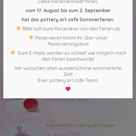
Liebe Keramikmaler*innen,
ZURÜCK
vom 17. August bis zum 2. September
Ausverkauf für den guten Zweck
Vorheriger
hat das pottery art café Sommerferien.
Beitrag:
Bitte holt eure Keramiken von den Ferien ab
NÄCHSTES
Reservieren könnt ihr über unser
Online-Workshop am Muttertag
Nächster
Reservierungstool
Beitrag:
Eure E-Mails werden so schnell wie möglich nach
den Ferien beantwortet
Wir wünschen allen wunderschöne sommerliche
Weitere Beiträge
Zeit!
Euer pottery art café Team
Spende 2024. Wir danken euch!
17. Dezember 2023
Ausverkauf für den guten Zweck
26. August 2023