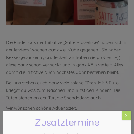
Die Kinder aus der Initiative „Satte Rasselnde“ haben sich in
der letztem Wochen ganz viel Mühe gegeben. Sie haben
Kekse gebacken (ganz lecker! wir haben sie probiert :-)),
diese ganz schön verpackt und in ganz Köln verteilt. Alles
damit die Initiative auch nächstes Jahr bestehen bleibt.
Bei uns stehen auch ganz viele solche Tüten. Mit 5 Euro
kriegst du was zum Naschen und hilfst den Kindern. Die
Tüten stehen an der Tür, die Spendedose auch.
Wir wünschen schöne Adventszeit.
X
Zusatztermine
Kommentarnavigation