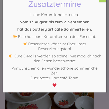
Zusatztermine
einem Junggesellinenabschied, Firmenfeier oder einem
Geburtstag, ob als Geschenk oder einfach mal so für sich
Liebe Keramikmaler*innen,
selbst –
Porzellan selbst bemalen
macht immer
entspannt, glücklich und nachher auch sehr stolz!
vom 17. August bis zum 2. September
Probiere es selbst!
hat das pottery art café Sommerferien.
Jetzt freie Zeiten anfragen
Bitte holt eure Keramiken von den Ferien ab
Reservieren könnt ihr über unser
Köln-Sülz:
0221 – 29 888 554
Reservierungstool
Köln-Mitte:
0221 – 271 75 69
Eure E-Mails werden so schnell wie möglich nach
den Ferien beantwortet
Wir wünschen allen wunderschöne sommerliche
Zeit!
Euer pottery art café Team