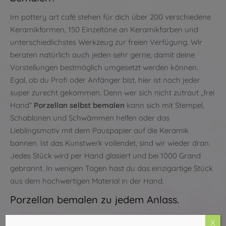
Im pottery art café stehen für dich über 200 verschiedene
Keramikformen, 150 Einzeltöne an Keramikfarben und
unterschiedlichstes Werkzeug zur freien Verfügung. Wir
beraten natürlich auch jeden sehr gerne, damit deine
Vorstellungen bestmöglich umgesetzt werden können.
Egal, ob du Profi oder Anfänger bist, hier ist noch jeder
super zurecht gekommen. Denn wer sich nicht zutraut „frei
Hand“
Porzellan selbst bemalen
kann sich mit Stempel,
Schablonen und Schwämmen helfen oder das
Lieblingsmotiv mit dem Pauspapier auf die Keramik
bannen. Ist das Kunstwerk vollendet, sind wir wieder dran.
Jedes Stück wird per Hand glasiert und bei 1000 Grand
gebrannt. In wenigen Tagen hast du das einzigartige Stück
aus dem hochwertigen Material in der Hand.
Porzellan bemalen zu jedem Anlass.
Ob alleine, mit Freunden, mit Familie oder zu zweit, bei
X