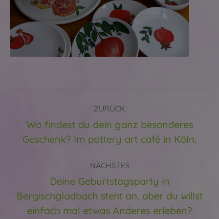
Kommentarnavigation
ZURÜCK
Wo findest du dein ganz besonderes
Vorheriger
Geschenk? Im pottery art café in Köln.
Beitrag:
NÄCHSTES
Deine Geburtstagsparty in
Bergischgladbach steht an, aber du willst
Nächster
Beitrag:
einfach mal etwas Anderes erleben?