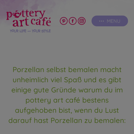
MENU
Pinterest
Facebook
Instagram
page
page
page
opens
opens
opens
in
in
in
new
new
new
window
window
window
Porzellan selbst bemalen macht
unheimlich viel Spaß und es gibt
einige gute Gründe warum du im
pottery art café bestens
aufgehoben bist, wenn du Lust
darauf hast Porzellan zu bemalen: