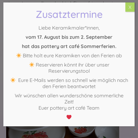
einem Junggesellinenabschied, Firmenfeier oder einem
X
Geburtstag, ob als Geschenk oder einfach mal so für sich
Zusatztermine
selbst –
Porzellan selbst bemalen
macht immer
entspannt, glücklich und nachher auch sehr stolz!
Liebe Keramikmaler*innen,
Probiere es selbst!
vom 17. August bis zum 2. September
Jetzt freie Zeiten anfragen
hat das pottery art café Sommerferien.
Bitte holt eure Keramiken von den Ferien ab
Köln-Sülz:
0221 – 29 888 554
Reservieren könnt ihr über unser
Köln-Mitte:
0221 – 271 75 69
Reservierungstool
Eure E-Mails werden so schnell wie möglich nach
den Ferien beantwortet
Wir wünschen allen wunderschöne sommerliche
Zeit!
Euer pottery art café Team