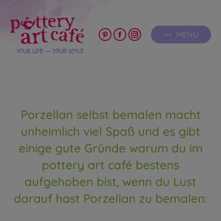
MENU
Pinterest
Facebook
Instagram
page
page
page
opens
opens
opens
in
in
in
new
new
new
window
window
window
Porzellan selbst bemalen macht
unheimlich viel Spaß und es gibt
einige gute Gründe warum du im
pottery art café bestens
aufgehoben bist, wenn du Lust
darauf hast Porzellan zu bemalen: