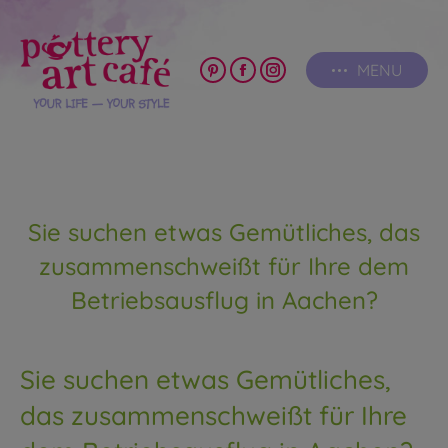
MENU
Pinterest
Facebook
Instagram
page
page
page
opens
opens
opens
in
in
in
new
new
new
window
window
window
Sie suchen etwas Gemütliches, das
zusammenschweißt für Ihre dem
Betriebsausflug in Aachen?
Sie suchen etwas Gemütliches,
das zusammenschweißt für Ihre