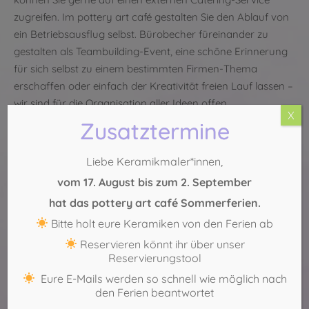
zugreifen. Im pottery art café gestalten Sie den Ablauf von
ein Betriebsausflug selbst. Bürobecher füreinander zu
gestalten als Teambuilding-Event, eine schöne Erinnerung
für sich selbst zu einem bestimmten Firmen-Thema
erschaffen oder einfach der Kreativität freien Lauf lassen –
wir sind für die Organisation aller Ideen offen.
X
Zusatztermine
Jetzt freie Zeiten anfragen
Köln-Sülz:
0221 – 29 888 554
Liebe Keramikmaler*innen,
Köln-Mitte:
0221 – 271 75 69
vom 17. August bis zum 2. September
hat das pottery art café Sommerferien.
Bitte holt eure Keramiken von den Ferien ab
Reservieren könnt ihr über unser
Reservierungstool
Eure E-Mails werden so schnell wie möglich nach
den Ferien beantwortet