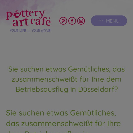
MENU
Pinterest
Facebook
Instagram
page
page
page
opens
opens
opens
in
in
in
new
new
new
window
window
window
Sie suchen etwas Gemütliches, das
zusammenschweißt für Ihre dem
Betriebsausflug in Düsseldorf?
Sie suchen etwas Gemütliches,
das zusammenschweißt für Ihre