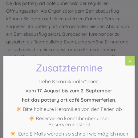
Sie das pottery art café außerhalb der regulären
Öffnungszeiten. Als Organisator dem Betriebsausflug
können Sie gerne auf einen externen Catering-Service
zugreifen. Im pottery art café gestalten Sie den Ablauf von
ein Betriebsausflug selbst. Bürobecher füreinander zu
gestalten als Teambuilding-Event, eine schöne Erinnerung
für sich selbst zu einem bestimmten Firmen-Thema
erschaffen oder einfach der Kreativität freien Lauf lassen –
X
Zusatztermine
wir sind für die Organisation aller Ideen offen.
Jetzt freie Zeiten anfragen
Liebe Keramikmaler*innen,
Köln-Sülz:
0221 – 29 888 554
vom 17. August bis zum 2. September
Köln-Mitte:
0221 – 271 75 69
hat das pottery art café Sommerferien.
Bitte holt eure Keramiken von den Ferien ab
Reservieren könnt ihr über unser
Reservierungstool
Eure E-Mails werden so schnell wie möglich nach