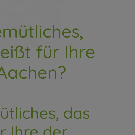
mütliches,
ßt für Ihre
n Aachen?
tliches, das
 Ihre der