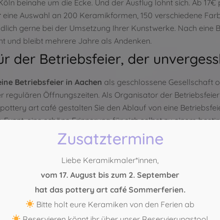
Köln beinahe um die Ecke. Und der Ausflug lohnt sich. Ab 17€ 
r
eine Auswahl an 200 Keramikformen, 150 verschiedene Farbe
dlich gerne bei der Umsetzung Ihrer Kunstwerke. Nach eine B
t und bleibt mehrere Jahre als Andenken.
ür der Betriebsfeier, der unvergessl
eine Betriebsfeier in Aachen
als geschlossene Gesellschaft or
 regulären Öffnungszeiten. Als Organisator der Betriebsfeier
 pottery art café gestalten Sie den Ablauf von eine Betriebsfe
-Event, eine schöne Erinnerung für sich selbst zu einem bes
eien Lauf lassen – wir sind für die Organisation aller Ideen off
Zusatztermine
eiten anfragen
Liebe Keramikmaler*innen,
21 – 29 888 554
vom 17. August bis zum 2. September
21 – 271 75 69
hat das pottery art café Sommerferien.
Bitte holt eure Keramiken von den Ferien ab
Reservieren könnt ihr über unser Reservierungstool