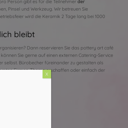
pro Person gibt es für die Teilnehmer
der
n, Pinsel und Werkzeug. Wir betreuen Sie
etriebsfeier wird die Keramik 2 Tage lang bei 1000
ich bleibt
ganisieren? Dann reservieren Sie das pottery art café
 können Sie gerne auf einen externen Catering-Service
ier selbst. Bürobecher füreinander zu gestalten als
timmten Firmen-Thema erschaffen oder einfach der
X
en.