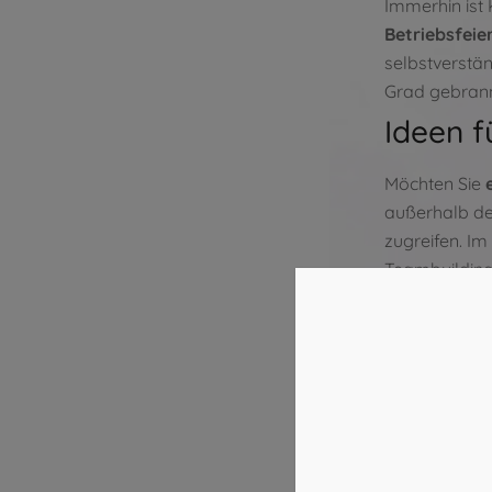
Immerhin ist 
Betriebsfeie
selbstverstän
Grad gebrann
Ideen f
Möchten Sie
außerhalb der
zugreifen. Im
Teambuilding
Kreativität fr
Jetzt freie Z
Köln-Sülz:
02
Köln-Mitte:
02