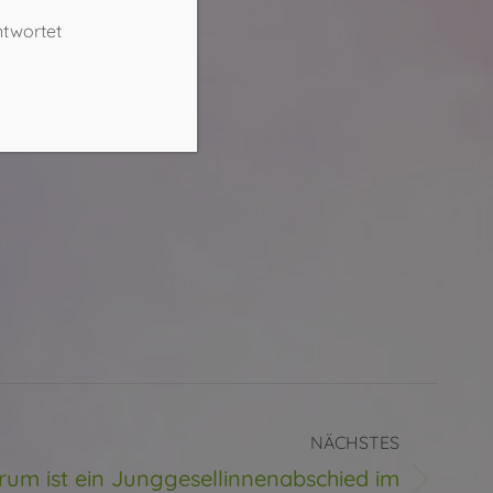
ntwortet
NÄCHSTES
um ist ein Junggesellinnenabschied im
ter