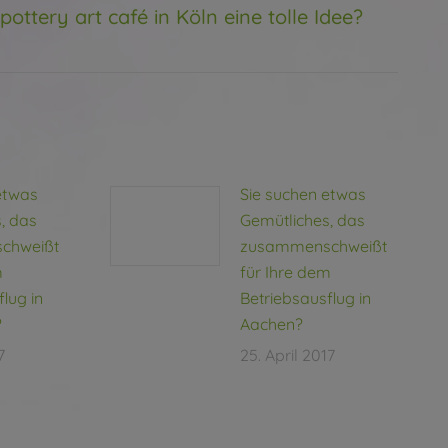
pottery art café in Köln eine tolle Idee?
g:
etwas
Sie suchen etwas
, das
Gemütliches, das
chweißt
zusammenschweißt
m
für Ihre dem
lug in
Betriebsausflug in
?
Aachen?
7
25. April 2017