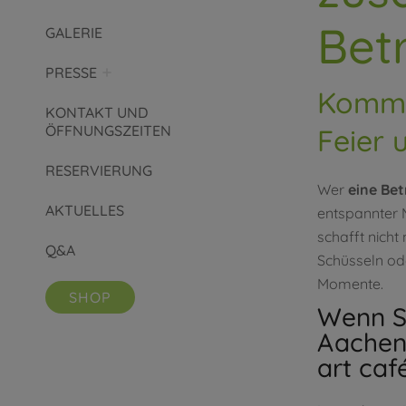
Bet
GALERIE
PRESSE
Kommen
KONTAKT UND
ÖFFNUNGSZEITEN
Feier 
RESERVIERUNG
Wer
eine Bet
AKTUELLES
entspannter 
schafft nicht
Q&A
Schüsseln od
Momente.
SHOP
Wenn Si
Aachen
art caf