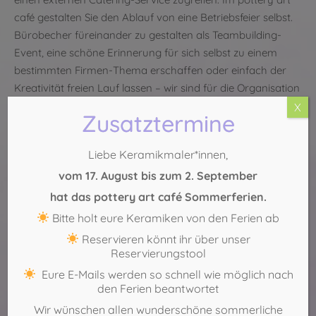
café gestalten Sie den Ablauf von eine Betriebsfeier selbst.
Bürobecher füreinander zu gestalten als Teambuilding-
Event, eine schöne Erinnerung für sich selbst zu einem
bestimmten Firmen-Thema erschaffen oder einfach der
Kreativität freien Lauf lassen – wir sind für die Organisation
aller Ideen offen.
X
Zusatztermine
Jetzt freie Zeiten anfragen
Liebe Keramikmaler*innen,
Köln-Sülz:
0221 – 29 888 554
vom 17. August bis zum 2. September
Köln-Mitte:
0221 – 271 75 69
hat das pottery art café Sommerferien.
Bitte holt eure Keramiken von den Ferien ab
Reservieren könnt ihr über unser
Reservierungstool
Eure E-Mails werden so schnell wie möglich nach
den Ferien beantwortet
Wir wünschen allen wunderschöne sommerliche