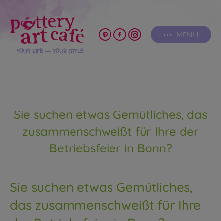
MENU
Pinterest
Facebook
Instagram
page
page
page
opens
opens
opens
in
in
in
new
new
new
window
window
window
Sie suchen etwas Gemütliches, das
zusammenschweißt für Ihre der
Betriebsfeier in Bonn?
Sie suchen etwas Gemütliches,
das zusammenschweißt für Ihre