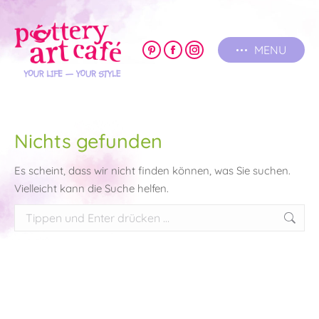
MENU
Pinterest
Facebook
Instagram
page
page
page
opens
opens
opens
in
in
in
new
new
new
Nichts gefunden
window
window
window
Es scheint, dass wir nicht finden können, was Sie suchen.
Vielleicht kann die Suche helfen.
Search: