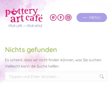
MENU
Pinterest
Facebook
Instagram
page
page
page
opens
opens
opens
in
in
in
new
new
new
Nichts gefunden
window
window
window
Es scheint, dass wir nicht finden können, was Sie suchen.
Vielleicht kann die Suche helfen.
Search: