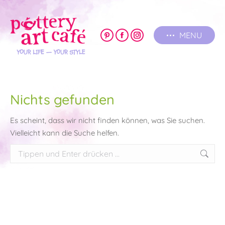
MENU
Pinterest
Facebook
Instagram
page
page
page
opens
opens
opens
in
in
in
new
new
new
Nichts gefunden
window
window
window
Es scheint, dass wir nicht finden können, was Sie suchen.
Vielleicht kann die Suche helfen.
Search: