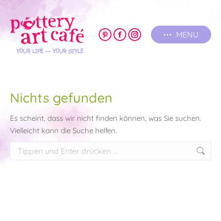
MENU
Pinterest
Facebook
Instagram
page
page
page
opens
opens
opens
in
in
in
new
new
new
Nichts gefunden
window
window
window
Es scheint, dass wir nicht finden können, was Sie suchen.
Vielleicht kann die Suche helfen.
Search: