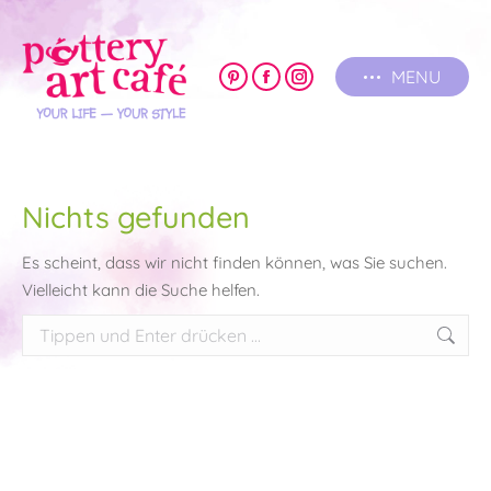
MENU
Pinterest
Facebook
Instagram
page
page
page
opens
opens
opens
in
in
in
new
new
new
Nichts gefunden
window
window
window
Es scheint, dass wir nicht finden können, was Sie suchen.
Vielleicht kann die Suche helfen.
Search: