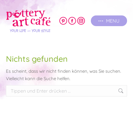
MENU
Pinterest
Facebook
Instagram
page
page
page
opens
opens
opens
in
in
in
new
new
new
Nichts gefunden
window
window
window
Es scheint, dass wir nicht finden können, was Sie suchen.
Vielleicht kann die Suche helfen.
Search: