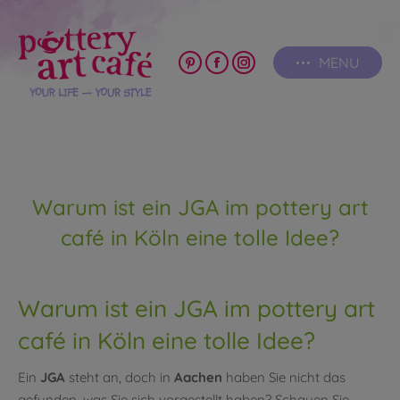
MENU
Pinterest
Facebook
Instagram
page
page
page
opens
opens
opens
in
in
in
new
new
new
window
window
window
Warum ist ein JGA im pottery art
café in Köln eine tolle Idee?
Warum ist ein JGA im pottery art
café in Köln eine tolle Idee?
Ein
JGA
steht an, doch in
Aachen
haben Sie nicht das
gefunden, was Sie sich vorgestellt haben? Schauen Sie