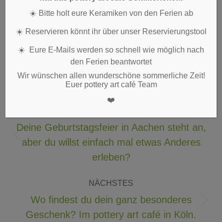
☀️ Bitte holt eure Keramiken von den Ferien ab
Köln-Mitte:
0221 – 271 75 69
☀️ Reservieren könnt ihr über unser Reservierungstool
☀️ Eure E-Mails werden so schnell wie möglich nach
den Ferien beantwortet
Wir wünschen allen wunderschöne sommerliche Zeit!
Euer pottery art café Team
Kommentarnavigation
❤️
ZURÜCK
Deine Geburtstagsfeier in Aachen steht an,
Vorheriger
aber du willst einfach mal etwas Anderes
Beitrag:
erleben?
NÄCHSTES
Wo findest du dein ganz besonderes
Nächster
Geschenk? Im pottery art café in Köln.
Beitrag: