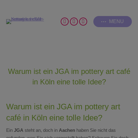
MENU
Pinterest
Facebook
Instagram
page
page
page
opens
opens
opens
in
in
in
new
new
new
window
window
window
Warum ist ein JGA im pottery art café
in Köln eine tolle Idee?
Warum ist ein JGA im pottery art
café in Köln eine tolle Idee?
Ein
JGA
steht an, doch in
Aachen
haben Sie nicht das
gefunden, was Sie sich vorgestellt haben? Schauen Sie doch