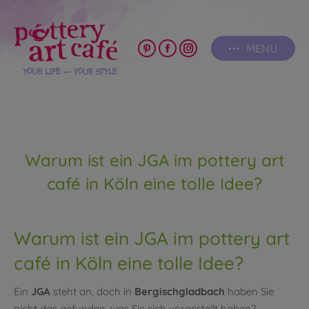
MENU
Pinterest
Facebook
Instagram
page
page
page
opens
opens
opens
in
in
in
new
new
new
window
window
window
Warum ist ein JGA im pottery art
café in Köln eine tolle Idee?
Warum ist ein JGA im pottery art
café in Köln eine tolle Idee?
Ein
JGA
steht an, doch in
Bergischgladbach
haben Sie
nicht das gefunden, was Sie sich vorgestellt haben?