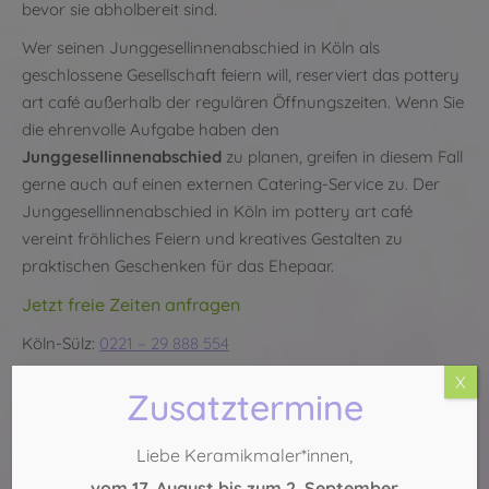
bevor sie abholbereit sind.
Wer seinen Junggesellinnenabschied in Köln als
geschlossene Gesellschaft feiern will, reserviert das pottery
art café außerhalb der regulären Öffnungszeiten. Wenn Sie
die ehrenvolle Aufgabe haben den
Junggesellinnenabschied
zu planen, greifen in diesem Fall
gerne auch auf einen externen Catering-Service zu. Der
Junggesellinnenabschied in Köln im pottery art café
vereint fröhliches Feiern und kreatives Gestalten zu
praktischen Geschenken für das Ehepaar.
Jetzt freie Zeiten anfragen
Köln-Sülz:
0221 – 29 888 554
X
Köln-Mitte:
0221 – 271 75 69
Zusatztermine
Liebe Keramikmaler*innen,
vom 17. August bis zum 2. September