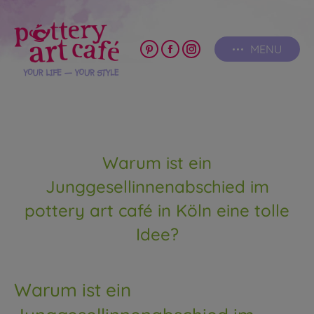
MENU
Pinterest
Facebook
Instagram
page
page
page
opens
opens
opens
in
in
in
new
new
new
window
window
window
Warum ist ein
Junggesellinnenabschied im
pottery art café in Köln eine tolle
Idee?
Warum ist ein