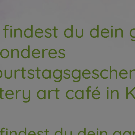
findest du dein 
onderes
urtstagsgesche
tery art café in K
findest du dein g