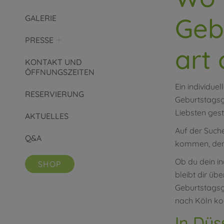
Geb
GALERIE
PRESSE
art 
KONTAKT UND
ÖFFNUNGSZEITEN
Ein individuel
RESERVIERUNG
Geburtstagsg
Liebsten gest
AKTUELLES
Auf der Such
Q&A
kommen, denn
Ob du dein in
SHOP
bleibt dir üb
Geburtstagsg
nach Köln ko
In Düs