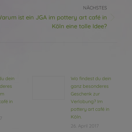
NÄCHSTES
arum ist ein JGA im pottery art café in
ter
Köln eine tolle Idee?
g:
du dein
Wo findest du dein
deres
ganz besonderes
Im
Geschenk zur
café in
Verlobung? Im
pottery art café in
Köln.
17
26. April 2017