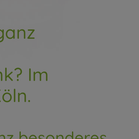
ganz
nk? Im
öln.
anz besonderes