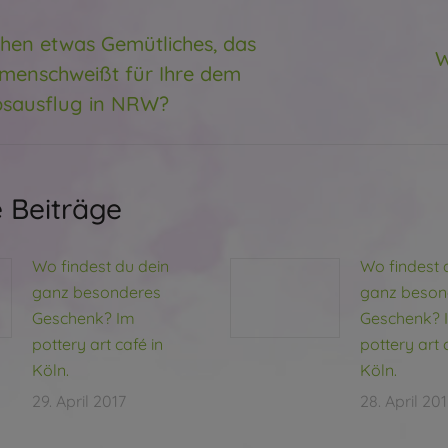
K
chen etwas Gemütliches, das
W
ger
enschweißt für Ihre dem
Nächs
Beitra
bsausflug in NRW?
 Beiträge
Wo findest du dein
Wo findest 
ganz besonderes
ganz beson
Geschenk? Im
Geschenk? 
pottery art café in
pottery art 
Köln.
Köln.
29. April 2017
28. April 20