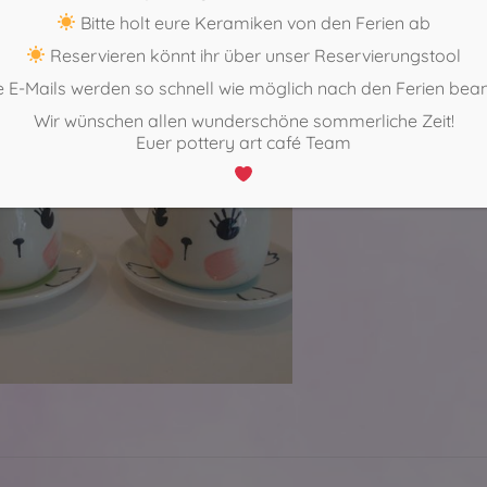
21 – 271 75 69
Bitte holt eure Keramiken von den Ferien ab
Reservieren könnt ihr über unser Reservierungstool
 E-Mails werden so schnell wie möglich nach den Ferien bea
Wir wünschen allen wunderschöne sommerliche Zeit!
Euer pottery art café Team
ntarnavigation