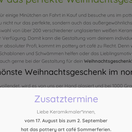
r einige Minütchen an Fahrt in Kauf und besuche uns im potter
du nicht nur das perfekte, sondern auch das außergewöhnlich
uswahl von über 200 verschiedener unglasierten weißen Kera
 Verfügung. Damit kann die Gestaltung vom deinem individu
 absoluter Profi, kommt im pottery art café zu Recht. Denn we
 Schablonen und Schwämmen helfen oder das Lieblingsmotiv m
r auch gerne bei der Gestaltung für dein
Weihnachtsgeschenk
hönste Weihnachtsgeschenk im nor
vollendet, wird es von uns per Hand glasiert und bei 1000 Gr
ltst du ein perfektes
Weihnachtsgeschenk aus hochwertige
Zusatztermine
ich. 100% handgemacht. 100% mit Liebe. Wir freuen uns auf di
Liebe Keramikmaler*innen,
eiten anfragen
vom 17. August bis zum 2. September
21 – 29 888 554
hat das pottery art café Sommerferien.