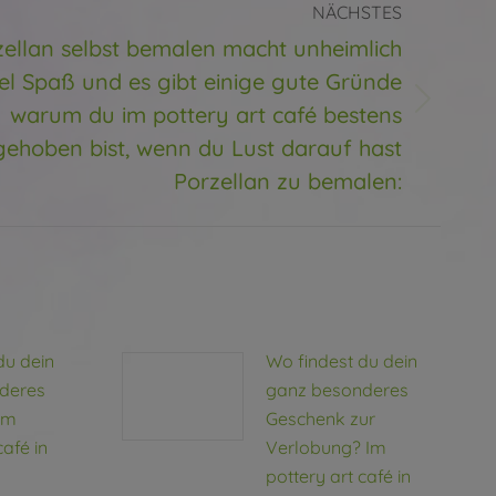
NÄCHSTES
zellan selbst bemalen macht unheimlich
iel Spaß und es gibt einige gute Gründe
ter
warum du im pottery art café bestens
g:
gehoben bist, wenn du Lust darauf hast
Porzellan zu bemalen:
du dein
Wo findest du dein
deres
ganz besonderes
Im
Geschenk zur
café in
Verlobung? Im
pottery art café in