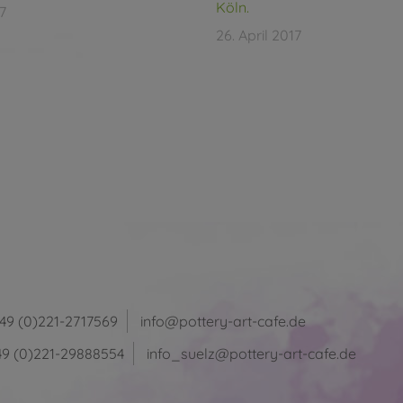
Köln.
17
26. April 2017
49 (0)221-2717569
info@pottery-art-cafe.de
49 (0)221-29888554
info_suelz@pottery-art-cafe.de