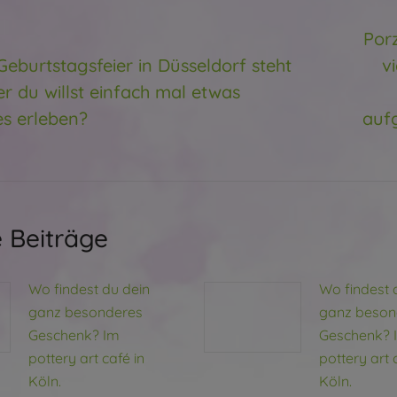
K
Por
Geburtstagsfeier in Düsseldorf steht
v
ger
er du willst einfach mal etwas
Nächs
Beitra
s erleben?
auf
 Beiträge
Wo findest du dein
Wo findest 
ganz besonderes
ganz beson
Geschenk? Im
Geschenk? 
pottery art café in
pottery art 
Köln.
Köln.