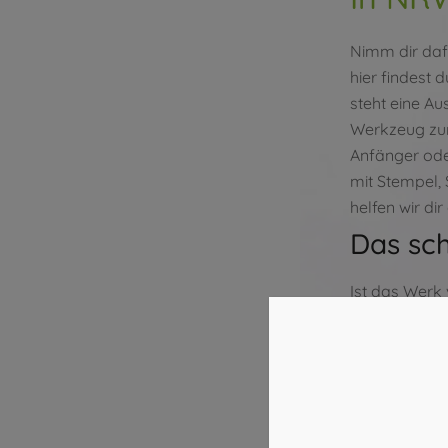
Nimm dir dafü
hier findest 
steht eine A
Werkzeug zur
Anfänger oder
mit Stempel,
helfen wir di
Das sc
Ist das Werk 
Am Ende erhä
100% persönl
Jetzt freie Z
Köln-Sülz:
02