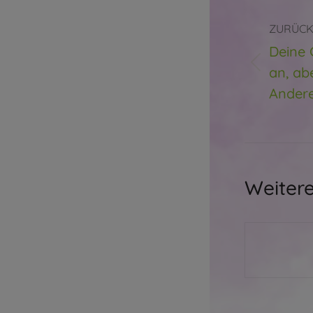
ZURÜC
Deine 
Vorheri
an, ab
Beitrag:
Andere
Weitere