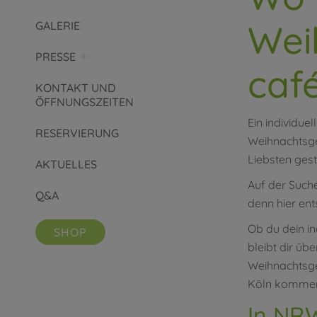
Wei
GALERIE
PRESSE
café
KONTAKT UND
ÖFFNUNGSZEITEN
Ein individuel
RESERVIERUNG
Weihnachtsge
Liebsten gest
AKTUELLES
Auf der Such
Q&A
denn hier ent
Ob du dein in
SHOP
bleibt dir üb
Weihnachtsge
Köln kommen 
In NR