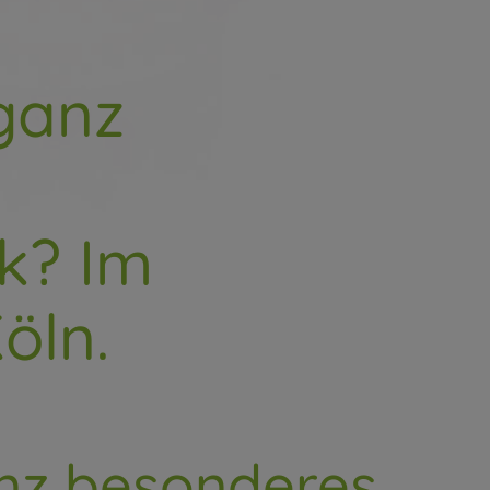
ganz
k? Im
öln.
anz besonderes