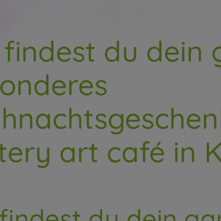
findest du dein 
onderes
hnachtsgeschen
tery art café in K
findest du dein g