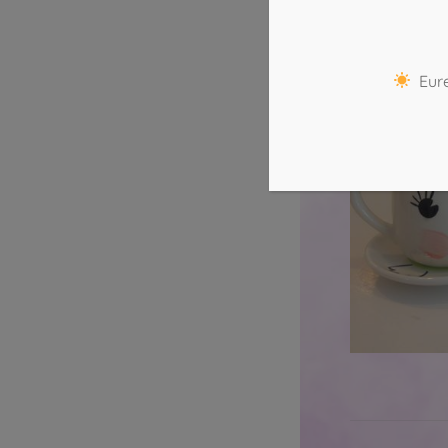
Köln-Mitte:
02
Eure
Komme