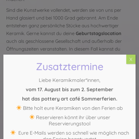
Sind die Kunstwerke vollendet, werden sie von uns per
Hand glasiert und bei 1000 Grad gebrannt. Am Ende
entstehen ganz persönliche Stücke aus hochwertiger
Keramik. Gerne kannst du deine
Geburtstagslocation
auch als geschlossene Gesellschaft und außerhalb der
Öffnungszeiten veranstalten. In diesem Fall kannst du
natürlich auch einen externen Catering Service reservieren.
X
Zusatztermine
Deine
Geburtstagslocation
soll schließlich voll und ganz
deinen Wünschen entsprechen.
Liebe Keramikmaler*innen,
Jetzt freie Zeiten anfragen
vom 17. August bis zum 2. September
Köln-Sülz:
0221 – 29 888 554
hat das pottery art café Sommerferien.
Köln-Mitte:
0221 – 271 75 69
Bitte holt eure Keramiken von den Ferien ab
Reservieren könnt ihr über unser
Reservierungstool
Eure E-Mails werden so schnell wie möglich nach
den Ferien beantwortet