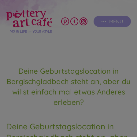
MENU
Pinterest
Facebook
Instagram
page
page
page
opens
opens
opens
in
in
in
new
new
new
window
window
window
Deine Geburtstagslocation in
Bergischgladbach steht an, aber du
willst einfach mal etwas Anderes
erleben?
Deine Geburtstagslocation in