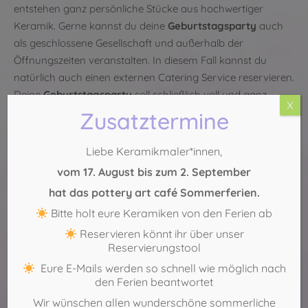
entstehen ganz persönliche Stücke aus hochwertiger
Keramik. Gerne kannst du deine
Geburtstagsparty
auch
als geschlossene Gesellschaft und außerhalb der
Öffnungszeiten veranstalten. In diesem Fall kannst du
natürlich auch einen externen Catering Service reservieren.
Deine
Geburtstagsparty
soll schließlich voll und ganz
X
deinen Wünschen entsprechen.
Zusatztermine
Jetzt freie Zeiten anfragen
Liebe Keramikmaler*innen,
Köln-Sülz:
0221 – 29 888 554
vom 17. August bis zum 2. September
Köln-Mitte:
0221 – 271 75 69
hat das pottery art café Sommerferien.
Bitte holt eure Keramiken von den Ferien ab
Reservieren könnt ihr über unser
Reservierungstool
Eure E-Mails werden so schnell wie möglich nach
den Ferien beantwortet
Wir wünschen allen wunderschöne sommerliche