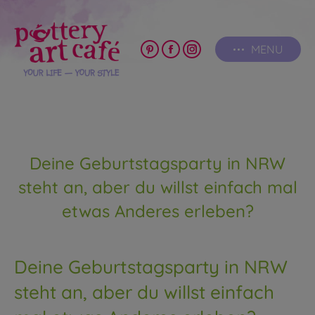
MENU
Pinterest
Facebook
Instagram
page
page
page
opens
opens
opens
in
in
in
new
new
new
window
window
window
Deine Geburtstagsparty in NRW
steht an, aber du willst einfach mal
etwas Anderes erleben?
Deine Geburtstagsparty in NRW
steht an, aber du willst einfach