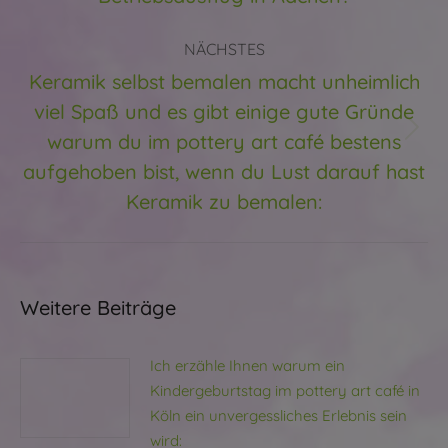
NÄCHSTES
Keramik selbst bemalen macht unheimlich
viel Spaß und es gibt einige gute Gründe
warum du im pottery art café bestens
Nächster
Beitrag:
aufgehoben bist, wenn du Lust darauf hast
Keramik zu bemalen:
Weitere Beiträge
Ich erzähle Ihnen warum ein
Kindergeburtstag im pottery art café in
Köln ein unvergessliches Erlebnis sein
wird: