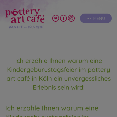
MENU
Pinterest
Facebook
Instagram
page
page
page
opens
opens
opens
in
in
in
new
new
new
window
window
window
Ich erzähle Ihnen warum eine
Kindergeburustagsfeier im pottery
art café in Köln ein unvergessliches
Erlebnis sein wird:
Ich erzähle Ihnen warum eine