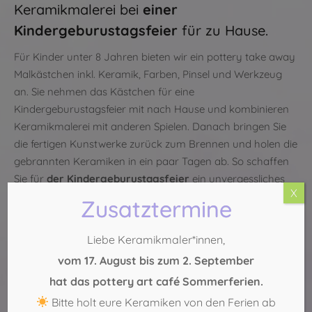
Keramikmalerei bei
einer
Kindergeburustagsfeier
für zu Hause.
Für Kinder unter 8 Jahren bieten wir ein pottery take away
Malkästchen inkl. Keramik, Farben, Pinsel und Werkzeug
an. Sie nehmen das Kästchen für eine
Kindergeburustagsfeier mit nach Hause und kombinieren
Keramikmalerei mit anderen Spielen. Danach bringen Sie
die fertigen Kunstwerke zurück zum Brennen und holen die
gebrannten Keramiken in ein paar Tagen ab. So schaffen
Sie für
der Kindergeburustagsfeier
ein unvergessliches
X
Andenken.
Zusatztermine
Jetzt freie Zeiten anfragen
Liebe Keramikmaler*innen,
Köln-Sülz:
0221 – 29 888 554
vom 17. August bis zum 2. September
Köln-Mitte:
0221 – 271 75 69
hat das pottery art café Sommerferien.
Bitte holt eure Keramiken von den Ferien ab