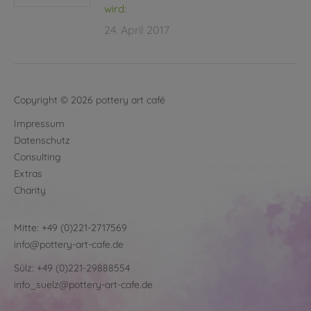
wird:
24. April 2017
Copyright © 2026 pottery art café
Impressum
Datenschutz
Consulting
Extras
Charity
Mitte:
+49 (0)221-2717569
info@pottery-art-cafe.de
Sülz:
+49 (0)221-29888554
info_suelz@pottery-art-cafe.de