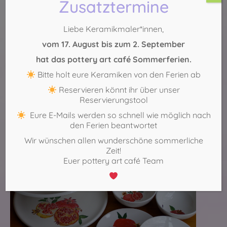
Zusatztermine
selbst –
Keramik selbst bemalen
macht immer entspannt,
glücklich und nachher auch sehr stolz!
Liebe Keramikmaler*innen,
Probiere es selbst!
vom 17. August bis zum 2. September
Jetzt freie Zeiten anfragen
hat das pottery art café Sommerferien.
Köln-Sülz:
0221 – 29 888 554
Bitte holt eure Keramiken von den Ferien ab
Reservieren könnt ihr über unser
Köln-Mitte:
0221 – 271 75 69
Reservierungstool
Eure E-Mails werden so schnell wie möglich nach
den Ferien beantwortet
Wir wünschen allen wunderschöne sommerliche
Zeit!
Euer pottery art café Team