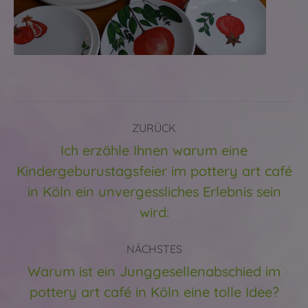
Kommentarnavigation
ZURÜCK
Ich erzähle Ihnen warum eine
Kindergeburustagsfeier im pottery art café
Vorheriger
in Köln ein unvergessliches Erlebnis sein
Beitrag:
wird:
NÄCHSTES
Warum ist ein Junggesellenabschied im
Nächster
pottery art café in Köln eine tolle Idee?
Beitrag: