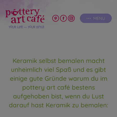
MENU
Pinterest
Facebook
Instagram
page
page
page
opens
opens
opens
in
in
in
new
new
new
window
window
window
Keramik selbst bemalen macht
unheimlich viel Spaß und es gibt
einige gute Gründe warum du im
pottery art café bestens
aufgehoben bist, wenn du Lust
darauf hast Keramik zu bemalen: