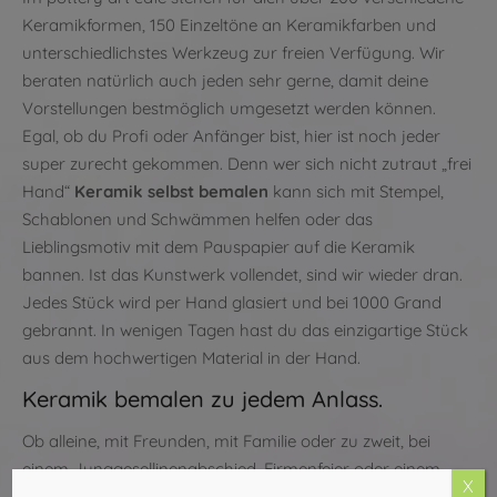
Keramikformen, 150 Einzeltöne an Keramikfarben und
unterschiedlichstes Werkzeug zur freien Verfügung. Wir
beraten natürlich auch jeden sehr gerne, damit deine
Vorstellungen bestmöglich umgesetzt werden können.
Egal, ob du Profi oder Anfänger bist, hier ist noch jeder
super zurecht gekommen. Denn wer sich nicht zutraut „frei
Hand“
Keramik selbst bemalen
kann sich mit Stempel,
Schablonen und Schwämmen helfen oder das
Lieblingsmotiv mit dem Pauspapier auf die Keramik
bannen. Ist das Kunstwerk vollendet, sind wir wieder dran.
Jedes Stück wird per Hand glasiert und bei 1000 Grand
gebrannt. In wenigen Tagen hast du das einzigartige Stück
aus dem hochwertigen Material in der Hand.
Keramik bemalen zu jedem Anlass.
Ob alleine, mit Freunden, mit Familie oder zu zweit, bei
einem Junggesellinenabschied, Firmenfeier oder einem
X
Geburtstag, ob als Geschenk oder einfach mal so für sich