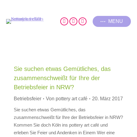
MENU
Pinterest
Facebook
Instagram
page
page
page
opens
opens
opens
in
in
in
new
new
new
window
window
window
Sie suchen etwas Gemütliches, das
zusammenschweißt für Ihre der
Betriebsfeier in NRW?
Betriebsfeier
Von
pottery art café
20. März 2017
Sie suchen etwas Gemütliches, das
zusammenschweißt für Ihre der Betriebsfeier in NRW?
Kommen Sie doch Köln ins pottery art café und
erleben Sie Feier und Andenken in Einem Wer eine