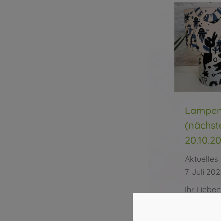
Lampen
(nächst
20.10.2
Aktuelles
7. Juli 20
Ihr Liebe
Workshop 
Lampen-Wo