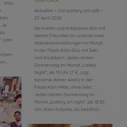
n. Was
n
Aktuelles
Von
pottery art café
ben,
27. April 2026
 Je
Sei kreativ und entspanne dich mit
 du
deinen Freunden an unseren zwei
“ oder
Abendveranstaltungen im Monat.
In der Filiale Köln-Sülz mit Sekt
stchen
und Knabbern: Jeden ersten
len…
Donnerstag im Monat „Ladies‘
Night“, ab 19 Uhr. (7 €, zzgl.
Keramik deiner Wahl) In der
Filiale Köln-Mitte, ohne Sekt:
Jeden letzten Donnerstag im
Monat „pottery art night“, ab 18:30
Uhr. (Kein Aufpreis, du bezahlst…