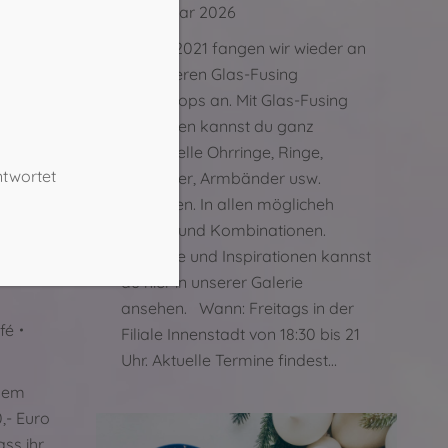
14. Januar 2026
Ab Juli 2021 fangen wir wieder an
mit unseren Glas-Fusing
Workshops an. Mit Glas-Fusing
Verfahren kannst du ganz
Individuelle Ohrringe, Ringe,
ntwortet
Anhänger, Armbänder usw.
herstellen. In allen möglicheh
Farben und Kombinationen.
Beispiele und Inspirationen kannst
nken
du hier in unserer Galerie
ansehen. Wann: Freitags in der
fé
Filiale Innenstadt von 18:30 bis 21
Uhr. Aktuelle Termine findest…
esem
,- Euro
ss ihr