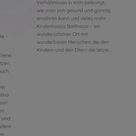
Verhältnissen in Köln beibringt,
wie man sich gesund und günstig
ernähren kann und vieles mehr.
Kinderhospiz Balthasar – ein
wunderschöner Ort mit
fé
wunderbaren Menschen, die den
Kindern und den Eltern die letzte…
leine
tzen.
auch
ei
tina
sen
en
 sind
ndere
en