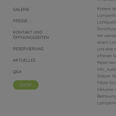
Kreiere d
GALERIE
Lampenfu
PRESSE
Lichtquel
Einrichtu
KONTAKT UND
Wir werde
ÖFFNUNGSZEITEN
einem La
RESERVIERUNG
und eine
offenen G
AKTUELLES
Reservier
info_suel
Q&A
Datum: 16.
Filiale-Sü
SHOP
Inklusive:
Betreuung
Lampenfa