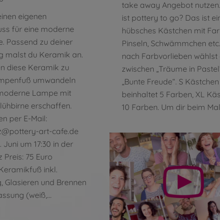
take away Angebot nutze
einen eigenen
ist pottery to go? Das ist ei
ss für eine moderne
hübsches Kästchen mit Far
le. Passend zu deiner
Pinseln, Schwämmchen etc.
ng malst du Keramik an.
nach Farbvorlieben wählst
n diese Keramik zu
zwischen „Träume in Pastel
mpenfuß umwandeln
„Bunte Freude“. S Kästchen
 moderne Lampe mit
beinhaltet 5 Farben, XL Kä
lühbirne erschaffen.
10 Farben. Um dir beim Ma
en per E-Mail:
z@pottery-art-cafe.de
 Juni um 17:30 in der
lz Preis: 75 Euro
 Keramikfuß inkl.
, Glasieren und Brennen
ssung (weiß,…