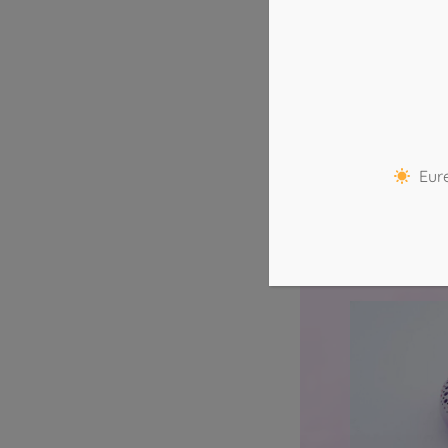
Form ganz
aus zwei T
machen wi
Lampensc
deiner Wa
Stoff aus
aussuchen
Eure
mitbringen
kurz mit u
Mail)…