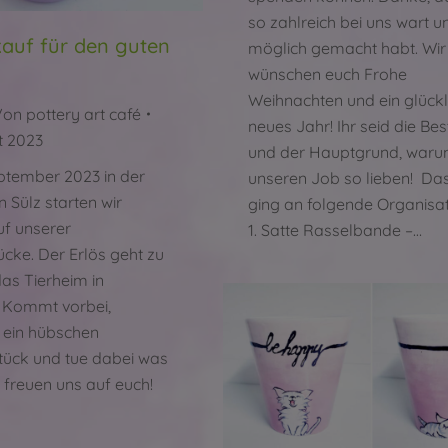
so zahlreich bei uns wart u
auf für den guten
möglich gemacht habt. Wir
wünschen euch Frohe
Weihnachten und ein glückl
Von
pottery art café
neues Jahr! Ihr seid die Be
t 2023
und der Hauptgrund, waru
ptember 2023 in der
unseren Job so lieben! Da
ln Sülz starten wir
ging an folgende Organisa
f unserer
1. Satte Rasselbande –…
ücke. Der Erlös geht zu
as Tierheim in
. Kommt vorbei,
 ein hübschen
ück und tue dabei was
r freuen uns auf euch!