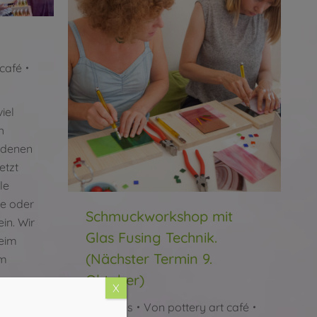
 café
iel
h
iedenen
etzt
le
se oder
Schmuckworkshop mit
in. Wir
Glas Fusing Technik.
eim
(Nächster Termin 9.
im
Oktober)
X
Aktuelles
Von
pottery art café