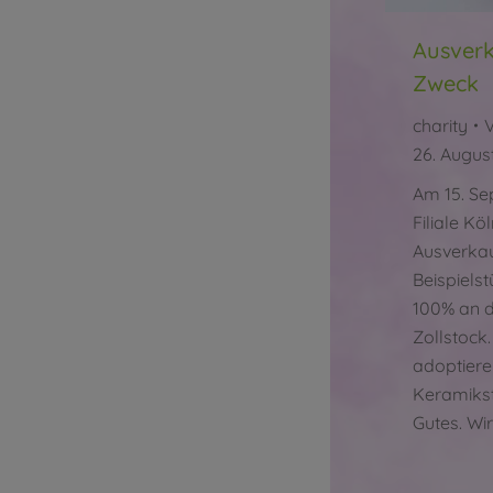
Ausverk
Zweck
charity
26. Augus
Am 15. Se
Filiale Kö
Ausverkau
Beispielst
100% an d
Zollstock
adoptiere
Keramikst
Gutes. Wi