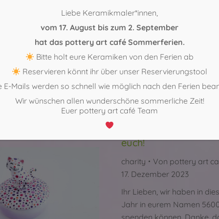
 einmalig. Es besteht
Liebe Keramikmaler*innen,
eilen. Im ersten Teil
vom 17. August bis zum 2. September
r einen Stoff-
hat das pottery art café Sommerferien.
hirm aus dem Stoff
Bitte holt eure Keramiken von den Ferien ab
hl selbst. Du kannst den
 unserer Kollektion
Reservieren könnt ihr über unser Reservierungstool
 oder einen eigenen
 E-Mails werden so schnell wie möglich nach den Ferien bea
 (dafür setze dich bitte
Wir wünschen allen wunderschöne sommerliche Zeit!
ns in Verbindung via E-
Euer pottery art café Team
Spende 2024. Wir da
euch!
charity
Von
pottery art ca
17. Dezember 2023
Ihr Lieben, wir haben in di
Jahr in eurem Namen 5600
spenden können. Danke, da