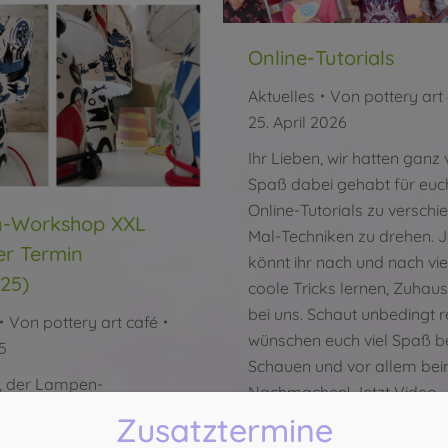
Online-Tutorials
Aktuelles
Von
pottery art
25. April 2026
Ihr Lieben, wir hatten ganz v
Spaß dabei gehabt für euc
Online-Tutorials zu versch
-Workshop XXL
Mal-Techniken zu drehen. J
er Termin
könnt ihr nach und nach vie
025)
coole Tricks lernen, Zuhau
bei uns. Schaut unbedingt re
Von
pottery art café
wünschen euch viel Spaß b
25
Schauen und vor allem be
n, der Lampen-
Nachmachen! Jetzt Video-
XXL steht. Dieser
Anleitungen anschauen
Zusatztermine
rkshop ist in seiner