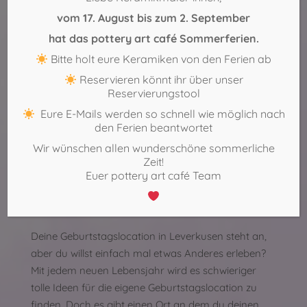
erleben Sie eine Kindergeburtstagsparty voller
vom 17. August bis zum 2. September
schöner Momente und jeder Menge Kreativität.
hat das pottery art café Sommerferien.
Wenn Sie die kreative Ader Ihrer Kinder fördern
Bitte holt eure Keramiken von den Ferien ab
möchten und gleichzeitig…
Reservieren könnt ihr über unser
Reservierungstool
Eure E-Mails werden so schnell wie möglich nach
Deine Geburtstagslocation in
den Ferien beantwortet
Leverkusen steht an, aber du willst
Wir wünschen allen wunderschöne sommerliche
Zeit!
einfach mal etwas Anderes erleben?
Euer pottery art café Team
Geburtstagsfeier
Von
pottery art café
25. November 2016
Deine Geburtstagslocation in Leverkusen steht an,
aber du willst einfach mal etwas Anderes erleben?
Mit jedem neuen Lebensjahr wird es schwieriger
tolle Ideen für die eigene Geburtstagslocation zu
finden. Doch es gibt einen Ort an dem du deinen