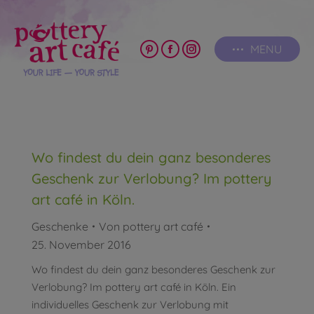
MENU
Pinterest
Facebook
Instagram
page
page
page
opens
opens
opens
in
in
in
new
new
new
window
window
window
Wo findest du dein ganz besonderes
Geschenk zur Verlobung? Im pottery
art café in Köln.
Geschenke
Von
pottery art café
25. November 2016
Wo findest du dein ganz besonderes Geschenk zur
Verlobung? Im pottery art café in Köln. Ein
individuelles Geschenk zur Verlobung mit