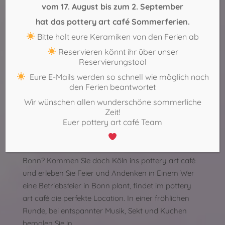
vom 17. August bis zum 2. September
einen…
hat das pottery art café Sommerferien.
Bitte holt eure Keramiken von den Ferien ab
Reservieren könnt ihr über unser
Sie suchen etwas Gemütliches, das
Reservierungstool
zusammenschweißt für Ihre der
Eure E-Mails werden so schnell wie möglich nach
Betriebsfeier in Bonn?
den Ferien beantwortet
Wir wünschen allen wunderschöne sommerliche
Betriebsfeier
Von
pottery art café
Zeit!
25. März 2017
Euer pottery art café Team
Sie suchen etwas Gemütliches, das
zusammenschweißt für Ihre der Betriebsfeier in
Bonn? Kommen Sie doch Köln ins pottery art café
und erleben Sie Feier und Andenken in Einem Wer
eine Betriebsfeier in Bonn plant, findet im pottery
art café die perfekte Location. In einer fröhlichen
Runde, bei entspannter Musik, Sekt und Kuchen
bemalen Sie in…