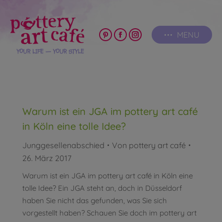
MENU
Pinterest
Facebook
Instagram
page
page
page
opens
opens
opens
in
in
in
new
new
new
window
window
window
Warum ist ein JGA im pottery art café
in Köln eine tolle Idee?
Junggesellenabschied
Von
pottery art café
26. März 2017
Warum ist ein JGA im pottery art café in Köln eine
tolle Idee? Ein JGA steht an, doch in Düsseldorf
haben Sie nicht das gefunden, was Sie sich
vorgestellt haben? Schauen Sie doch im pottery art