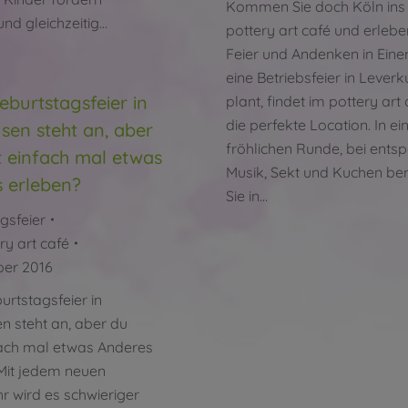
Kommen Sie doch Köln ins
nd gleichzeitig…
pottery art café und erlebe
Feier und Andenken in Ein
eine Betriebsfeier in Lever
eburtstagsfeier in
plant, findet im pottery art
die perfekte Location. In ei
sen steht an, aber
fröhlichen Runde, bei ents
st einfach mal etwas
Musik, Sekt und Kuchen b
 erleben?
Sie in…
gsfeier
ry art café
ber 2016
urtstagsfeier in
n steht an, aber du
nfach mal etwas Anderes
Mit jedem neuen
r wird es schwieriger