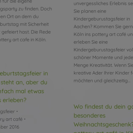
n für die eigene
unvergessliches Erlebnis sei
gsparty zu finden. Doch
Sie planen eine
inen Ort an dem du
Kindergeburustagsfeier in
burtstag mit Sicherheit
Aachen? Kommen Sie gern
 gefeiert hast. Die Rede
Köln ins pottery art café u
ttery art cafe in Köln.
erleben Sie eine
Kindergeburustagsfeier vol
schöner Momente und jede
Menge Kreativität. Wenn Sie
eburtstagsfeier in
kreative Ader Ihrer Kinder 
möchten und gleichzeitig…
steht an, aber du
einfach mal etwas
 erleben?
Wo findest du dein g
gsfeier
besonderes
ry art café
Weihnachtsgeschenk
mber 2016