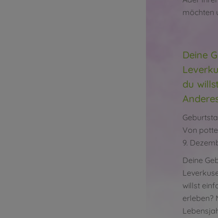
möchten u
Deine G
Leverku
du will
Anderes
Geburtsta
Von
potte
9. Dezem
Deine Geb
Leverkuse
willst ei
erleben? 
Lebensjah