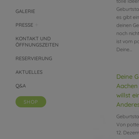
tolle Idee
Geburtsta
GALERIE
es gibt e
PRESSE
deinen Ge
noch nicht
KONTAKT UND
ist vom po
ÖFFNUNGSZEITEN
Deine…
RESERVIERUNG
AKTUELLES
Deine G
Aachen 
Q&A
willst 
SHOP
Anderes
Geburtsta
Von
potte
12. Deze