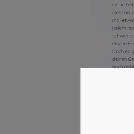
Deine Geb
steht an, 
mal etwas
jedem neu
schwierige
eigene Ge
Doch es g
deinen Ge
noch nicht
ist vom po
Deine…
Ich erz
ein Kin
pottery 