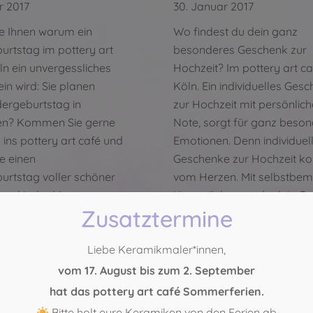
r 2017
30. Januar 2017
le Ihnen warum ein
Wo findest du dein ganz
urtstag im pottery art
besonderes Geschenk zur
ln ein unvergessliches
Hochzeit? Im pottery art ca
ein wird: Sie planen
Köln. Ein individuelles Ges
dergeburtstag in
zur Hochzeit mit persönlich
en? Kommen Sie gerne
Note, sorgt für ganz beso
 ins pottery art café und
Emotionen. Denn individuel
e einen
Geschenke zur Hochzeit 
urtstag voller schöner
vom Herzen. Mit selbstbem
und jeder Menge
Keramik kannst du dein G
Zusatztermine
t. Wenn Sie die kreative
zur Hochzeit so für deine L
r Kinder fördern
gestalten. Auf der Suche n
nd gleichzeitig…
Liebe Keramikmaler*innen,
dem…
vom 17. August bis zum 2. September
hat das pottery art café Sommerferien.
st ein
Sie suchen etwas
Bitte holt eure Keramiken von den Ferien ab