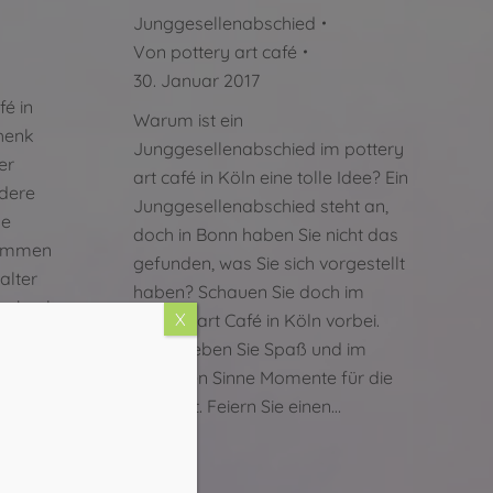
Junggesellenabschied
Von
pottery art café
30. Januar 2017
fé in
Warum ist ein
chenk
Junggesellenabschied im pottery
er
art café in Köln eine tolle Idee? Ein
ndere
Junggesellenabschied steht an,
le
doch in Bonn haben Sie nicht das
kommen
gefunden, was Sie sich vorgestellt
alter
haben? Schauen Sie doch im
eschenk
X
pottery art Café in Köln vorbei.
iebsten
Hier erleben Sie Spaß und im
ach
wahrsten Sinne Momente für die
Ewigkeit. Feiern Sie einen…