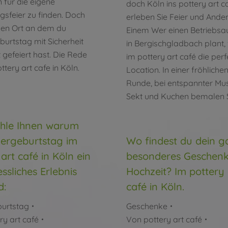
n für die eigene
doch Köln ins pottery art c
gsfeier zu finden. Doch
erleben Sie Feier und Ande
inen Ort an dem du
Einem Wer einen Betriebsa
burtstag mit Sicherheit
in Bergischgladbach plant, 
 gefeiert hast. Die Rede
im pottery art café die per
ttery art cafe in Köln.
Location. In einer fröhliche
Runde, bei entspannter Mus
Sekt und Kuchen bemalen S
ähle Ihnen warum
dergeburtstag im
Wo findest du dein g
art café in Köln ein
besonderes Geschenk
ssliches Erlebnis
Hochzeit? Im pottery 
d:
café in Köln.
burtstag
Geschenke
ry art café
Von
pottery art café