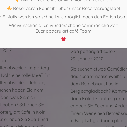
ellenabschied im
Gemütliches, das
Reservieren könnt ihr über unser Reservierungstool
art café in Köln
zusammenschweißt f
 E-Mails werden so schnell wie möglich nach den Ferien bea
le Idee?
Ihre dem Betriebsaus
Wir wünschen allen wunderschöne sommerliche Zeit!
Euer pottery art café Team
in Bergischgladbach?
llenabschied
ry art café
Betriebsfeier
r 2017
Von
pottery art café
29. Januar 2017
 ein
lenabschied im pottery
Sie suchen etwas Gemütlich
n Köln eine tolle Idee? Ein
das zusammenschweißt für
lenabschied steht an,
dem Betriebsausflug in
achen haben Sie nicht
Bergischgladbach? Komme
den, was Sie sich
doch Köln ins pottery art c
lt haben? Schauen Sie
erleben Sie Feier und Ande
ottery art Café in Köln
Einem Wer einen Betriebsa
ier erleben Sie Spaß und
in Bergischgladbach plant, 
en Sinne Momente für