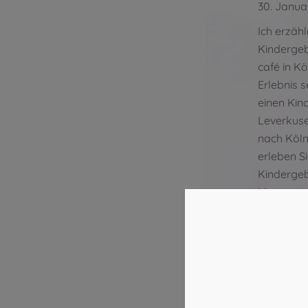
30. Janua
Ich erzäh
Kindergeb
café in Kö
Erlebnis s
einen Kin
Leverkus
nach Köln
erleben Si
Kindergeb
Momente 
Kreativitä
Ader Ihre
möchten u
Warum i