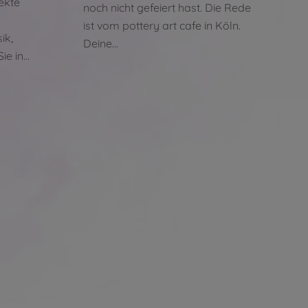
fekte
noch nicht gefeiert hast. Die Rede
n
ist vom pottery art cafe in Köln.
ik,
Deine…
ie in…