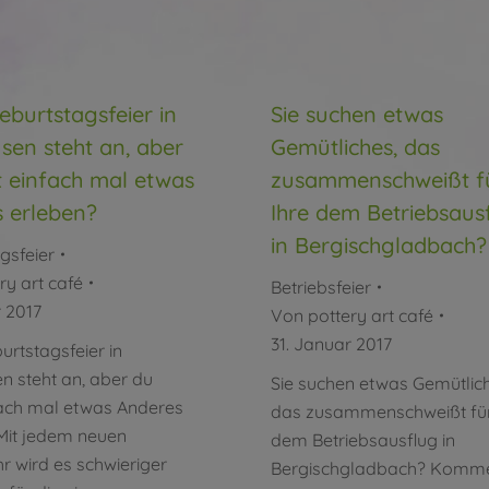
eburtstagsfeier in
Sie suchen etwas
sen steht an, aber
Gemütliches, das
st einfach mal etwas
zusammenschweißt f
 erleben?
Ihre dem Betriebsaus
in Bergischgladbach?
gsfeier
ry art café
Betriebsfeier
r 2017
Von
pottery art café
31. Januar 2017
urtstagsfeier in
n steht an, aber du
Sie suchen etwas Gemütlich
nfach mal etwas Anderes
das zusammenschweißt für
Mit jedem neuen
dem Betriebsausflug in
r wird es schwieriger
Bergischgladbach? Komme