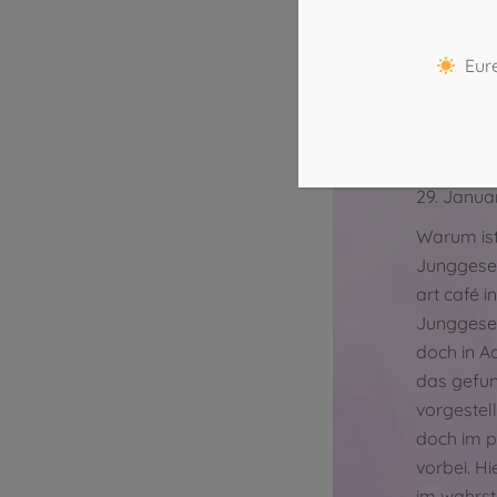
Jungges
pottery 
Eure
eine tol
Junggese
Von
potte
29. Janua
Warum ist
Junggesel
art café i
Junggesel
doch in A
das gefun
vorgestel
doch im p
vorbei. H
im wahrst