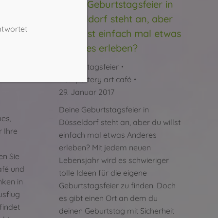
Deine Geburtstagsfeier in
Düsseldorf steht an, aber
ür
ntwortet
du willst einfach mal etwas
flug
Anderes erleben?
Geburtstagsfeier
Von
pottery art café
29. Januar 2017
Deine Geburtstagsfeier in
es,
Düsseldorf steht an, aber du willst
 Ihre
einfach mal etwas Anderes
erleben? Mit jedem neuen
n Sie
Lebensjahr wird es schwieriger
afé und
tolle Ideen für die eigene
nken in
Geburtstagsfeier zu finden. Doch
usflug
es gibt einen Ort an dem du
findet
deinen Geburtstag mit Sicherheit