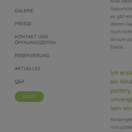
tolle Idee
Geburtsta
GALERIE
es gibt e
PRESSE
deinen Ge
noch nicht
KONTAKT UND
ist vom po
ÖFFNUNGSZEITEN
Deine…
RESERVIERUNG
AKTUELLES
Ich erz
ein Kin
Q&A
pottery 
SHOP
unverge
sein wir
Kinderge
Von
potte