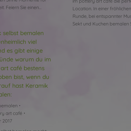
im pottery art café die per
it. Feiern Sie einen…
Location. In einer fröhliche
Runde, bei entspannter Mus
Sekt und Kuchen bemalen S
 selbst bemalen
nheimlich viel
d es gibt einige
ründe warum du im
 art café bestens
ben bist, wenn du
rauf hast Keramik
len:
bemalen
ry art café
r 2017