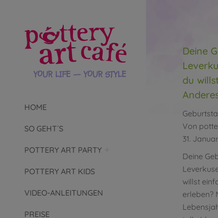
Deine G
Leverku
du will
Anderes
HOME
Geburtsta
Von
potte
SO GEHT´S
31. Janua
POTTERY ART PARTY
Deine Geb
Leverkuse
POTTERY ART KIDS
willst ei
VIDEO-ANLEITUNGEN
erleben? 
Lebensjah
PREISE