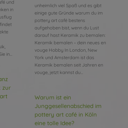
afé und
unheimlich viel Spaß und es gibt
nken in
einige gute Gründe warum du im
usflug
pottery art café bestens
findet
aufgehoben bist, wenn du Lust
fekte
darauf hast Keramik zu bemalen:
n
Keramik bemalen – dein neues en
ik,
vouge Hobby In London, New
ie in…
York und Amsterdam ist das
Keramik bemalen seit Jahren en
vouge, jetzt kannst du…
anz
 zur
art
Warum ist ein
Junggesellenabschied im
pottery art café in Köln
eine tolle Idee?