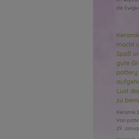
die Ewigke
Keramik
macht u
Spaß un
gute G
pottery
aufgeho
Lust da
zu bema
Keramik 
Von
potte
29. Janua