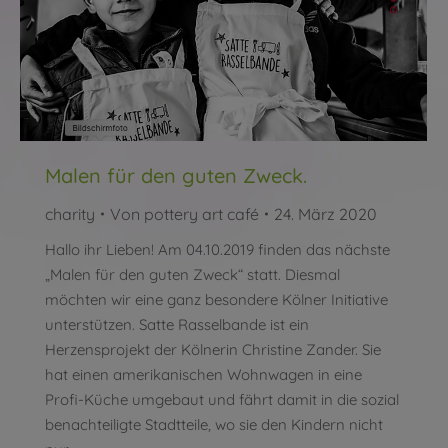
Malen für den guten Zweck.
charity
Von
pottery art café
24. März 2020
Hallo ihr Lieben! Am 04.10.2019 finden das nächste
„Malen für den guten Zweck“ statt. Diesmal
möchten wir eine ganz besondere Kölner Initiative
unterstützen. Satte Rasselbande ist ein
Herzensprojekt der Kölnerin Christine Zander. Sie
hat einen amerikanischen Wohnwagen in eine
Profi-Küche umgebaut und fährt damit in die sozial
benachteiligte Stadtteile, wo sie den Kindern nicht