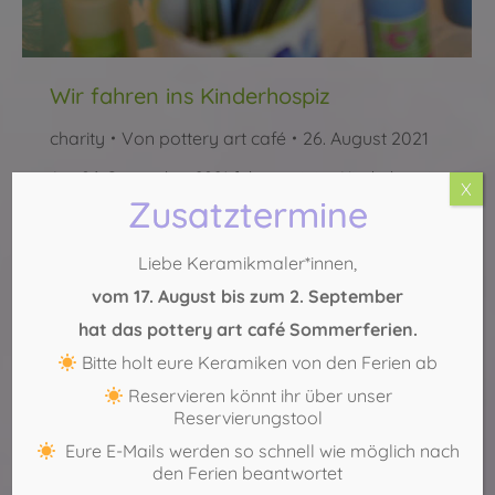
Wir fahren ins Kinderhospiz
charity
Von
pottery art café
26. August 2021
Am 06. September 2021 fahren wir ins Kinderhospiz
X
Zusatztermine
Balthasar, um mit Kindern gemeinsam Keramik zu
gestalten. Viele dieser Kinder können nicht mehr
selbstständig malen, deswegen brauchen wir
Liebe Keramikmaler*innen,
Unterstützung vor Ort. Wenn du Lust und Zeit hast,
vom 17. August bis zum 2. September
melde dich per e-Mail. Wir fahren los um 15 Uhr und
hat das pottery art café Sommerferien.
sind wieder in Köln zwischen 20 und 21…
Bitte holt eure Keramiken von den Ferien ab
Reservieren könnt ihr über unser
Reservierungstool
Eure E-Mails werden so schnell wie möglich nach
den Ferien beantwortet