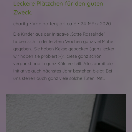
Leckere Plätzchen für den guten
Zweck.
charity
Von
pottery art café
24. März 2020
Die Kinder aus der Initiative „Satte Rasselnde“
haben sich in der letztem Wochen ganz viel Mühe
gegeben. Sie haben Kekse gebacken (ganz lecker!
wir haben sie probiert :-)), diese ganz schön
verpackt und in ganz Köln verteilt. Alles damit die
Initiative auch nächstes Jahr bestehen bleibt. Bei
uns stehen auch ganz viele solche Tüten. Mit…