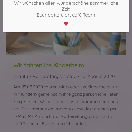
Wir wünschen allen wunderschöne sommerliche
Zeit!
Euer pottery art café Team
Wir fahren ins Kinderheim
charity
Von
pottery art café
10. August 2020
Am 28.08.2020 fahren wir wieder ins Kinderheim um
mit Kindern gemeinsam ihre ganz persönliche Teller
zu gestalten. Wenn du mit uns mitkommen und uns
vor Ort unterstützen möchtest, meldest du dich per
E-Mail. Mit Anfahrt und Vorbereitung brauchst du
ca 5 Stunden. Es geht um 14 Uhr los.