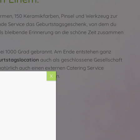
ormen, 150 Keramikfarben, Pinsel und Werkzeug zur
hende Service das Geburtstagsgeschenk, von dem du
s bleibende Erinnerung an die schöne Zeit zusammen
 bei 1000 Grad gebrannt. Am Ende entstehen ganz
rtstagslocation
auch als geschlossene Gesellschaft
atürlich auch einen externen Catering Service
X
inen Wünschen entsprechen.