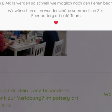
 E-Mails werden so schnell wie möglich nach den Ferien bea
Wir wünschen allen wunderschöne sommerliche Zeit!
Euer pottery art café Team
ntarnavigation
K
dest du dein ganz besonderes
War
ger
nk zur Verlobung? Im pottery art
Nächs
Beitra
 Köln.