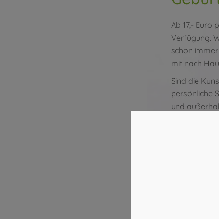
Ab 17,- Euro
Verfügung. W
schon immer 
mit nach Hau
Sind die Kun
persönliche 
und außerhalb
reservieren.
Jetzt freie Z
Köln-Sülz:
02
Köln-Mitte:
02