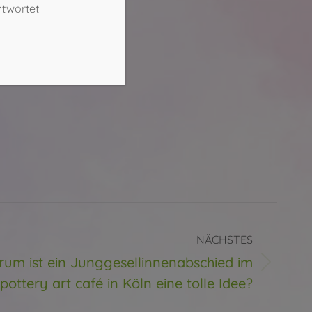
ntwortet
NÄCHSTES
um ist ein Junggesellinnenabschied im
ter
pottery art café in Köln eine tolle Idee?
g: