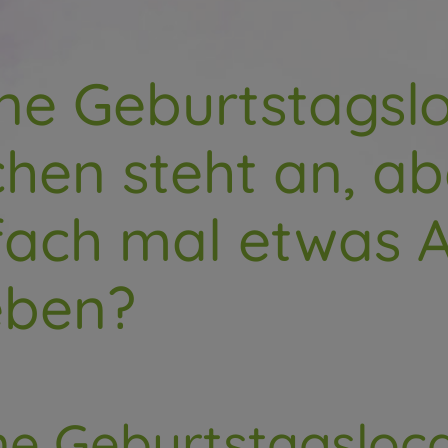
ne Geburtstagslo
hen steht an, abe
fach mal etwas 
eben?
ne Geburtstagsloca