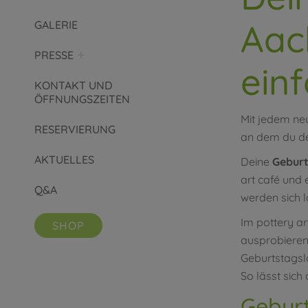
Aach
GALERIE
PRESSE
ein
KONTAKT UND
ÖFFNUNGSZEITEN
Mit jedem neu
RESERVIERUNG
an dem du dei
AKTUELLES
Deine
Geburt
art café und 
Q&A
werden sich 
Im pottery a
SHOP
ausprobieren.
Geburtstagsl
So lässt sich
Geburt