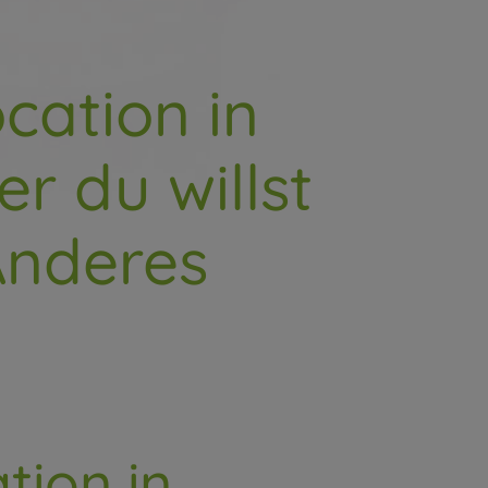
cation in
r du willst
Anderes
tion in