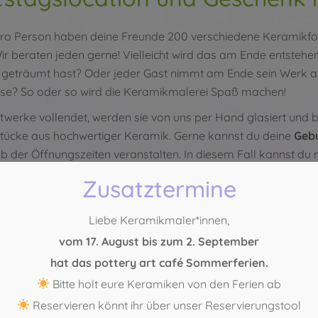
 pro Person haben deine Freunde 200 verschiedene Keramikf
ir beraten jeden gerne! Vielleicht wird das am Ende entste
geträumt hast? Oder jeder Gast nimmt am Ende sein Werk al
se? So oder so wird die Keramikmalerei Spaß machen!
stwerke vollendet, werden sie von uns per Hand glasiert und
Stücke aus hochwertiger Keramik. Gerne kannst du deine
Gebu
 der Öffnungszeiten veranstalten. In diesem Fall kannst du n
 Deine
Geburtstagslocation
soll schließlich voll und ganz de
Zusatztermine
eiten anfragen
Liebe Keramikmaler*innen,
21 – 29 888 554
vom 17. August bis zum 2. September
21 – 271 75 69
hat das pottery art café Sommerferien.
Bitte holt eure Keramiken von den Ferien ab
Reservieren könnt ihr über unser Reservierungstool