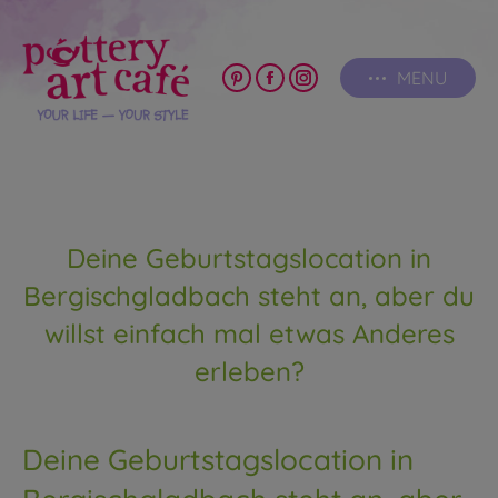
MENU
Pinterest
Facebook
Instagram
page
page
page
opens
opens
opens
in
in
in
new
new
new
window
window
window
Deine Geburtstagslocation in
Bergischgladbach steht an, aber du
willst einfach mal etwas Anderes
erleben?
Deine Geburtstagslocation in