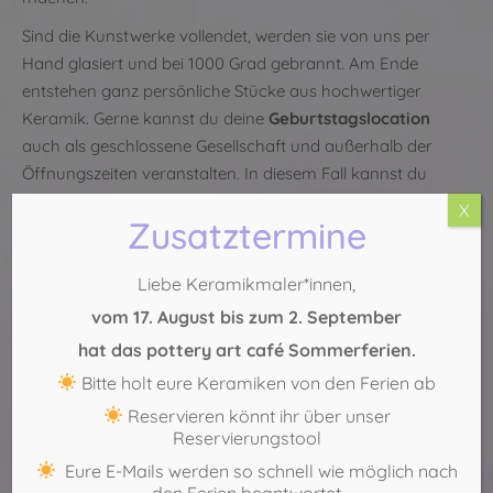
Sind die Kunstwerke vollendet, werden sie von uns per
Hand glasiert und bei 1000 Grad gebrannt. Am Ende
entstehen ganz persönliche Stücke aus hochwertiger
Keramik. Gerne kannst du deine
Geburtstagslocation
auch als geschlossene Gesellschaft und außerhalb der
Öffnungszeiten veranstalten. In diesem Fall kannst du
natürlich auch einen externen Catering Service reservieren.
X
Zusatztermine
Deine
Geburtstagslocation
soll schließlich voll und ganz
deinen Wünschen entsprechen.
Liebe Keramikmaler*innen,
Jetzt freie Zeiten anfragen
vom 17. August bis zum 2. September
Köln-Sülz:
0221 – 29 888 554
hat das pottery art café Sommerferien.
Köln-Mitte:
0221 – 271 75 69
Bitte holt eure Keramiken von den Ferien ab
Reservieren könnt ihr über unser
Reservierungstool
Eure E-Mails werden so schnell wie möglich nach
den Ferien beantwortet