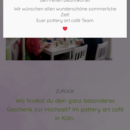
Wir wünschen allen wunderschöne sommerliche
Zeit!
Euer pottery art café Team
Kommentarnavigation
ZURÜCK
Wo findest du dein ganz besonderes
Geschenk zur Hochzeit? Im pottery art café
Vorheriger
Beitrag:
in Köln.